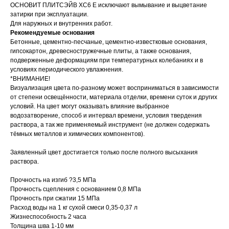
ОСНОВИТ ПЛИТСЭЙВ ХС6 Е исключают вымывание и выцветание
затирки при эксплуатации.
Для наружных и внутренних работ.
Рекомендуемые основания
Бетонные, цементно-песчаные, цементно-известковые основания,
гипсокартон, древесностружечные плиты, а также основания,
подверженные деформациям при температурных колебаниях и в
условиях периодического увлажнения.
*ВНИМАНИЕ!
Визуализация цвета по-разному может восприниматься в зависимости
от степени освещённости, материала отделки, времени суток и других
условий. На цвет могут оказывать влияние выбранное
водозатворение, способ и интервал времени, условия твердения
раствора, а так же применяемый инструмент (не должен содержать
тёмных металлов и химических компонентов).
Заявленный цвет достигается только после полного высыхания
раствора.
Прочность на изгиб ?3,5 МПа
Прочность сцепления с основанием 0,8 МПа
Прочность при сжатии 15 МПа
Расход воды на 1 кг сухой смеси 0,35-0,37 л
Жизнеспособность 2 часа
Толщина шва 1-10 мм