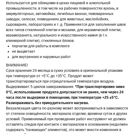
Используется для облицовки в цехах пищевой и алкогольной
промышленности, в том числе на рабочих поверхностях кухонь, в
аккумуляторных, автомойках, лечебных ваннах, пивоваренных
заводах, силосах, помещениях для животных, маслобойнях,
сыроварнях, лабораториях и т. д. Применяется для заполнения швов
всех типов стеклянной плитки и мозаики, для керамической плитки,
керамогранита, натурального и искусственного камня (в т.ч.
клинкерной плитки), стеклянных блоков.
перчатки для работы в комплекте
не выцветает
для внутренних и наружных работ
ВНИМАНИЕ!
Срок хранения 24 месяца в сухих условиях в оригинальной упаковке
при температуре от +5°С до +35°С. Продукт может
транспортироваться при отрицательной температуре воздуха.
Выдерживает 5 циклов замораживания.
*При транспортировке ниже
0°С, использование продукта допускается не ранее, чем через 24
часа после выдержки в помещении, при температуре +25 ±5°С.
Размораживать без принудительного нагрева.
Визуализация цвета по-разному может восприниматься в зависимости
от степени освещённости, материала отделки, времени суток и других
условий. Применяемый при проведении работ инструмент не должен
оставлять следов при контакте с материалом и основанием (недолжен
содержать "пачкающих" элементов), это может внести изменения в