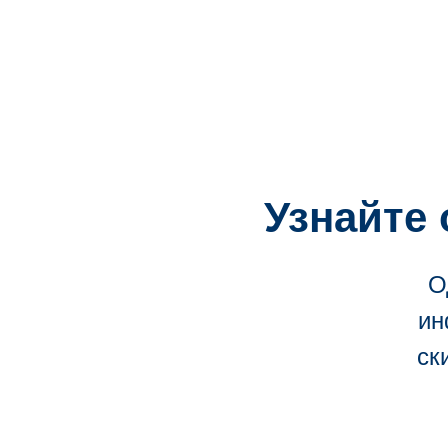
Узнайте 
О
ин
ск