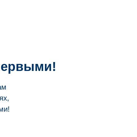
 первыми!
ам
ях,
ми!